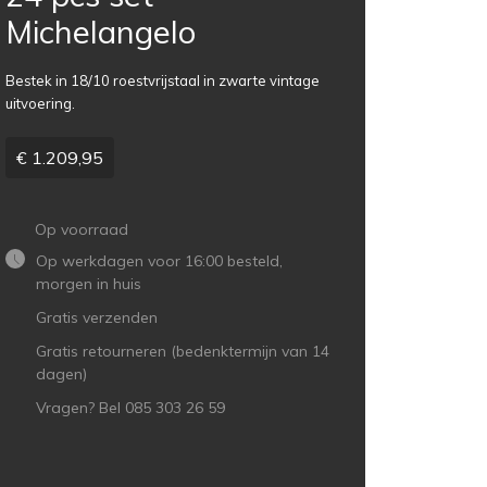
Michelangelo
Bestek in 18/10 roestvrijstaal in zwarte vintage
uitvoering.
€ 1.209,95
Op voorraad
Op werkdagen voor 16:00 besteld,
morgen in huis
Gratis verzenden
Gratis retourneren (bedenktermijn van 14
dagen)
Vragen? Bel 085 303 26 59