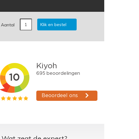
Klik en bestel
Aantal
Wat zegt de expert?