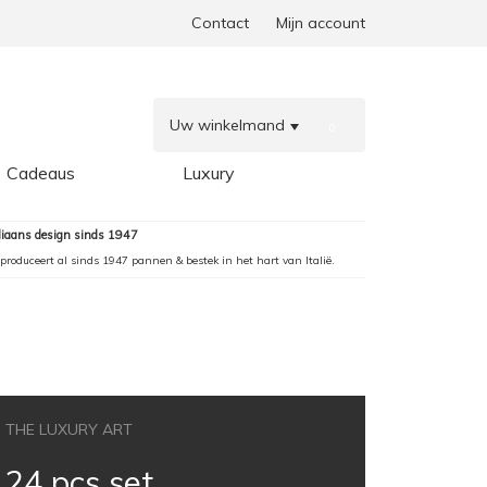
Contact
Mijn account
Uw winkelmand
0
Cadeaus
Luxury
aliaans design sinds 1947
produceert al sinds 1947 pannen & bestek in het hart van Italië.
THE LUXURY ART
24 pcs set