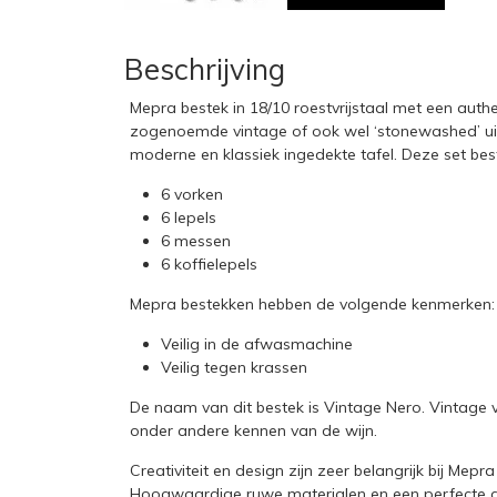
Beschrijving
Mepra bestek in 18/10 roestvrijstaal met een authent
zogenoemde vintage of ook wel ‘stonewashed’ uit
moderne en klassiek ingedekte tafel. Deze set best
6 vorken
6 lepels
6 messen
6 koffielepels
Mepra bestekken hebben de volgende kenmerken:
Veilig in de afwasmachine
Veilig tegen krassen
De naam van dit bestek is Vintage Nero. Vintage 
onder andere kennen van de wijn.
Creativiteit en design zijn zeer belangrijk bij Mepr
Hoogwaardige ruwe materialen en een perfecte af