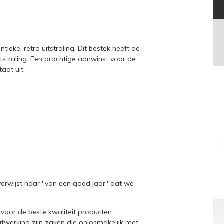
ieke, retro uitstraling. Dit bestek heeft de
straling. Een prachtige aanwinst voor de
aat uit:
verwijst naar "van een goed jaar" dat we
a voor de beste kwaliteit producten.
werking zijn zaken die onlosmakelijk met