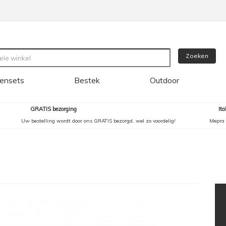
Zoeken
ensets
Bestek
Outdoor
GRATIS bezorging
It
Uw bestelling wordt door ons GRATIS bezorgd, wel zo voordelig!
Mepra 