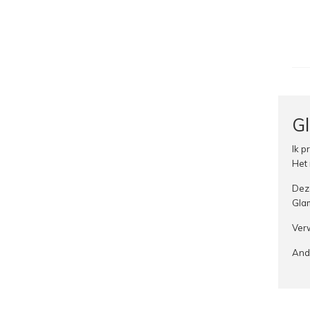
G
Ik p
Het 
Deze
Glam
Verw
Andr