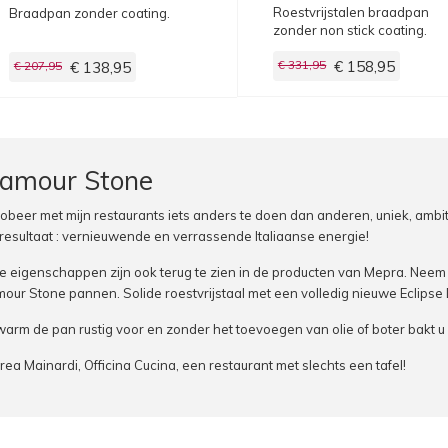
Roestvrijstalen braadpan
Braadpan zonder coating.
zonder non stick coating.
€ 331,95
€ 158,95
€ 207,95
€ 138,95
lamour Stone
robeer met mijn restaurants iets anders te doen dan anderen, uniek, ambi
resultaat : vernieuwende en verrassende Italiaanse energie!
 eigenschappen zijn ook terug te zien in de producten van Mepra. Neem
our Stone pannen. Solide roestvrijstaal met een volledig nieuwe Eclipse
arm de pan rustig voor en zonder het toevoegen van olie of boter bakt u 
ea Mainardi, Officina Cucina, een restaurant met slechts een tafel!