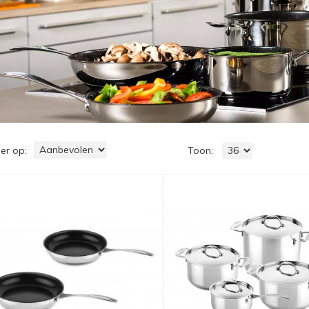
er op
Toon