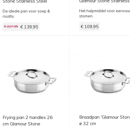
Glamour Stone Stainless
Stone Stainless Steel
Steel
Het hulpmiddel voor eenvou
De ideale pan voor soep &
stomen.
risotto.
€ 109,95
€ 217,95
€ 139,95
Braadpan 'Glamour Ston
Frying pan 2 handles 26
ø 32 cm
cm Glamour Stone
Stainless Steel