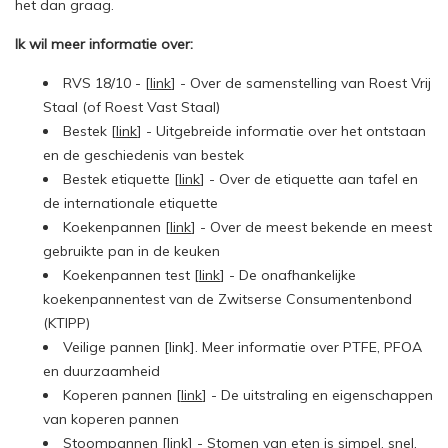
het dan graag.
Ik wil meer informatie over:
RVS 18/10 - [
link
] - Over de samenstelling van Roest Vrij
Staal (of Roest Vast Staal)
Bestek [
link
] - Uitgebreide informatie over het ontstaan
en de geschiedenis van bestek
Bestek etiquette [
link
] - Over de etiquette aan tafel en
de internationale etiquette
Koekenpannen [
link
] - Over d
e meest bekende en meest
gebruikte pan in de keuken
Koekenpannen test [
link
] - De onafhankelijke
koekenpannentest van de Zwitserse Consumentenbond
(KTIPP)
Veilige pannen [
link
]. Meer informatie over PTFE, PFOA
en duurzaamheid
Koperen pannen [
link
] - De uitstraling en eigenschappen
van koperen pannen
Stoompannen [
link
] - Stomen van eten is simpel, snel,