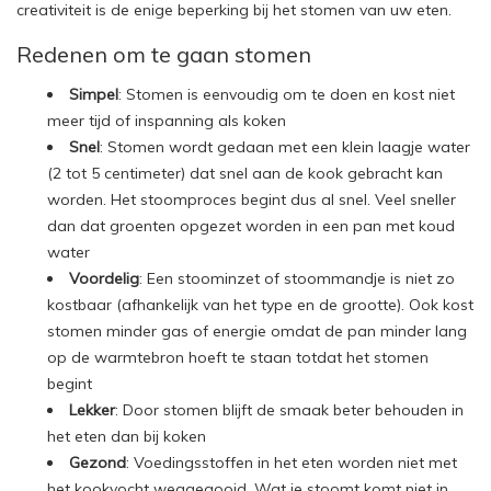
creativiteit is de enige beperking bij het stomen van uw eten.
Redenen om te gaan stomen
Simpel
: Stomen is eenvoudig om te doen en kost niet
meer tijd of inspanning als koken
Snel
: Stomen wordt gedaan met een klein laagje water
(2 tot 5 centimeter) dat snel aan de kook gebracht kan
worden. Het stoomproces begint dus al snel. Veel sneller
dan dat groenten opgezet worden in een pan met koud
water
Voordelig
: Een stoominzet of stoommandje is niet zo
kostbaar (afhankelijk van het type en de grootte). Ook kost
stomen minder gas of energie omdat de pan minder lang
op de warmtebron hoeft te staan totdat het stomen
begint
Lekker
: Door stomen blijft de smaak beter behouden in
het eten dan bij koken
Gezond
: Voedingsstoffen in het eten worden niet met
het kookvocht weggegooid. Wat je stoomt komt niet in