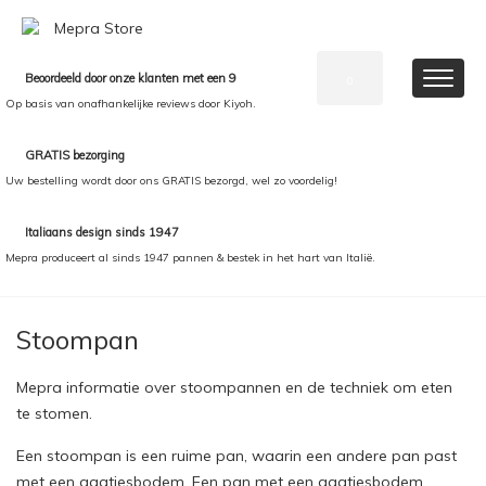
Beoordeeld door onze klanten met een 9
0
Op basis van onafhankelijke reviews door Kiyoh.
GRATIS bezorging
Uw bestelling wordt door ons GRATIS bezorgd, wel zo voordelig!
Italiaans design sinds 1947
Mepra produceert al sinds 1947 pannen & bestek in het hart van Italië.
Stoompan
Mepra informatie over stoompannen en de techniek om eten
te stomen.
Een stoompan is een ruime pan, waarin een andere pan past
met een gaatjesbodem. Een pan met een gaatjesbodem