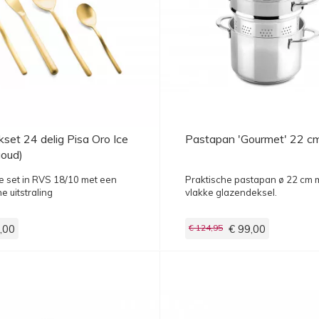
set 24 delig Pisa Oro Ice
Pastapan 'Gourmet' 22 c
goud)
lle set in RVS 18/10 met een
Praktische pastapan ø 22 cm 
 uitstraling
vlakke glazendeksel.
,00
€ 124,95
€ 99,00