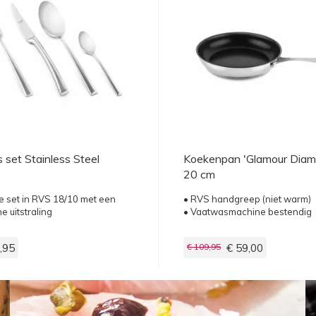
 set Stainless Steel
Koekenpan 'Glamour Diam
20 cm
lle set in RVS 18/10 met een
• RVS handgreep (niet warm)
 uitstraling
• Vaatwasmachine bestendig
,95
€ 109,95
€ 59,00