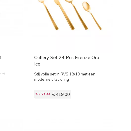
m
Cutlery Set 24 Pcs Firenze Oro
Ice
met
Stijlvolle set in RVS 18/10 met een
moderne uitstraling
€ 759,00
€ 419,00