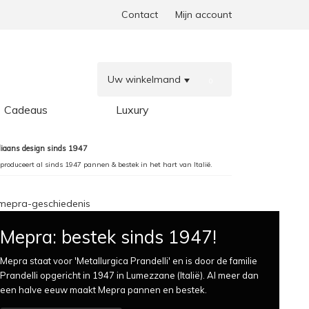
Contact
Mijn account
Uw winkelmand
0
Cadeaus
Luxury
aliaans design sinds 1947
produceert al sinds 1947 pannen & bestek in het hart van Italië.
Mepra: bestek sinds 1947!
Mepra staat voor 'Metallurgica Prandelli' en is door de familie
Prandelli opgericht in 1947 in Lumezzane (Italië). Al meer dan
een halve eeuw maakt Mepra pannen en bestek.