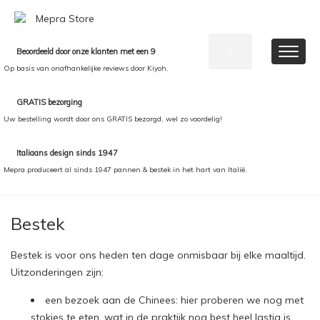
Beoordeeld door onze klanten met een 9
0
Op basis van onafhankelijke reviews door Kiyoh.
GRATIS bezorging
Uw bestelling wordt door ons GRATIS bezorgd, wel zo voordelig!
Italiaans design sinds 1947
Mepra produceert al sinds 1947 pannen & bestek in het hart van Italië.
Bestek
Bestek is voor ons heden ten dage onmisbaar bij elke maaltijd.
Uitzonderingen zijn:
een bezoek aan de Chinees: hier proberen we nog met
stokjes te eten, wat in de praktijk nog best heel lastig is