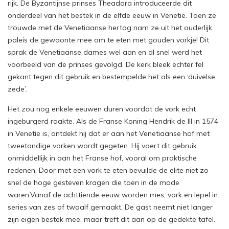
rijk. De Byzantijnse prinses Theadora introduceerde dit
onderdeel van het bestek in de elfde eeuw in Venetie. Toen ze
trouwde met de Venetiaanse hertog nam ze uit het ouderlijk
paleis de gewoonte mee om te eten met gouden vorkje! Dit
sprak de Venetiaanse dames wel aan en al snel werd het
voorbeeld van de prinses gevolgd. De kerk bleek echter fel
gekant tegen dit gebruik en bestempelde het als een ‘duivelse
zede’.
Het zou nog enkele eeuwen duren voordat de vork echt
ingeburgerd raakte. Als de Franse Koning Hendrik de III in 1574
in Venetie is, ontdekt hij dat er aan het Venetiaanse hof met
tweetandige vorken wordt gegeten. Hij voert dit gebruik
onmiddellijk in aan het Franse hof, vooral om praktische
redenen. Door met een vork te eten bevuilde de elite niet zo
snel de hoge gesteven kragen die toen in de mode
waren.Vanaf de achttiende eeuw worden mes, vork en lepel in
series van zes of twaalf gemaakt. De gast neemt niet langer
zijn eigen bestek mee, maar treft dit aan op de gedekte tafel.