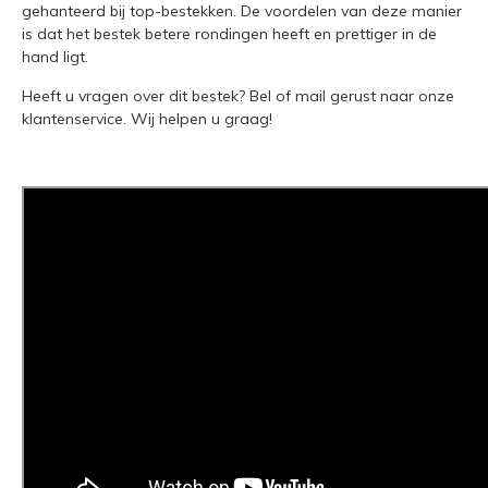
gehanteerd bij top-bestekken. De voordelen van deze manier
is dat het bestek betere rondingen heeft en prettiger in de
hand ligt.
Heeft u vragen over dit bestek?
Bel of mail
gerust naar onze
klantenservice. Wij helpen u graag!