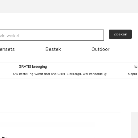
Zoeken
ensets
Bestek
Outdoor
GRATIS bezorging
It
Uw bestelling wordt door ons GRATIS bezorgd, wel zo voordelig!
Mepra 