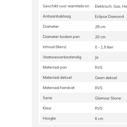
Geschikt voor warmtebron
Elektrisch, Gas, H
Antiaanbaklaag
Eclipse Diamond
Diameter
28 cm
Diameter bodem pan
20 cm
Inhoud (liters)
0 - 1,9 liter
Vaatwasserbestendig
Ja
Materiaal pan
RVS
Materiaal deksel
Geen deksel
Materiaal handvat
RVS
Serie
Glamour Stone
Kleur
RVS
Hoogte
6 cm