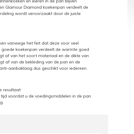
annenkoeken en eieren in de pan blijven
 Een Glamour Diamond koekenpan verdeelt de
erdeling wordt veroorzaakt door de juiste
en vanwege het feit dat deze voor veel
Een goede koekenpan verdeelt de warmte goed
t af van het soort materiaal en de dikte van
ngt af van de bekleding van de pan en de
nti-aanbaklaag dus geschikt voor iedereen.
e resultaat
ijd voordat u de voedingsmiddelen in de pan
ag.