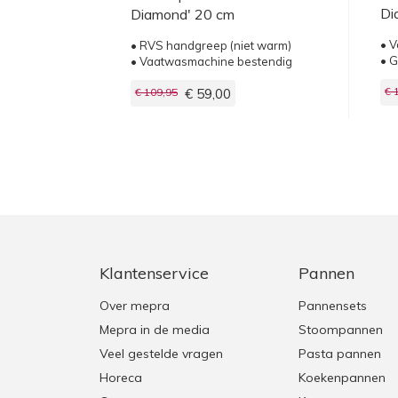
Di
Diamond' 20 cm
• V
• RVS handgreep (niet warm)
• G
• Vaatwasmachine bestendig
€ 
€ 109,95
€ 59,00
Klantenservice
Pannen
Over mepra
Pannensets
Mepra in de media
Stoompannen
Veel gestelde vragen
Pasta pannen
Horeca
Koekenpannen