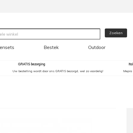
Zoeken
ensets
Bestek
Outdoor
GRATIS bezorging
It
Uw bestelling wordt door ons GRATIS bezorgd, wel zo voordelig!
Mepra 