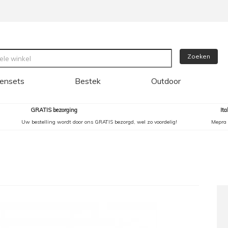
Zoeken
ensets
Bestek
Outdoor
GRATIS bezorging
It
Uw bestelling wordt door ons GRATIS bezorgd, wel zo voordelig!
Mepra 