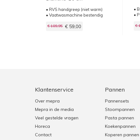
• B
• RVS handgreep (niet warm)
• P
• Vaatwasmachine bestendig
€ 
€ 109,95
€ 59,00
Klantenservice
Pannen
Over mepra
Pannensets
Mepra in de media
Stoompannen
Veel gestelde vragen
Pasta pannen
Horeca
Koekenpannen
Contact
Koperen pannen