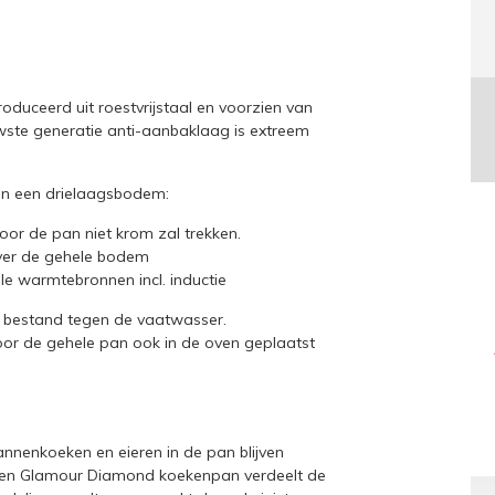
uceerd uit roestvrijstaal en voorzien van
ste generatie anti-aanbaklaag is extreem
n een drielaagsbodem:
door de pan niet krom zal trekken.
over de gehele bodem
lle warmtebronnen incl. inductie
n bestand tegen de vaatwasser.
oor de gehele pan ook in de oven geplaatst
annenkoeken en eieren in de pan blijven
 Een Glamour Diamond koekenpan verdeelt de