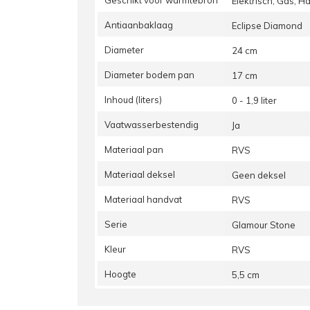
Geschikt voor warmtebron
Elektrisch, Gas, H
Antiaanbaklaag
Eclipse Diamond
Diameter
24 cm
Diameter bodem pan
17 cm
Inhoud (liters)
0 - 1,9 liter
Vaatwasserbestendig
Ja
Materiaal pan
RVS
Materiaal deksel
Geen deksel
Materiaal handvat
RVS
Serie
Glamour Stone
Kleur
RVS
Hoogte
5,5 cm