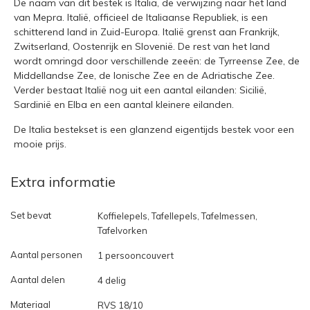
De naam van dit bestek is Italia, de verwijzing naar het land
van Mepra. Italië, officieel de Italiaanse Republiek, is een
schitterend land in Zuid-Europa. Italië grenst aan Frankrijk,
Zwitserland, Oostenrijk en Slovenië. De rest van het land
wordt omringd door verschillende zeeën: de Tyrreense Zee, de
Middellandse Zee, de Ionische Zee en de Adriatische Zee.
Verder bestaat Italië nog uit een aantal eilanden: Sicilië,
Sardinië en Elba en een aantal kleinere eilanden.
De Italia bestekset is een glanzend eigentijds bestek voor een
mooie prijs.
Extra informatie
Set bevat
Koffielepels, Tafellepels, Tafelmessen,
Tafelvorken
Aantal personen
1 persooncouvert
Aantal delen
4 delig
Materiaal
RVS 18/10