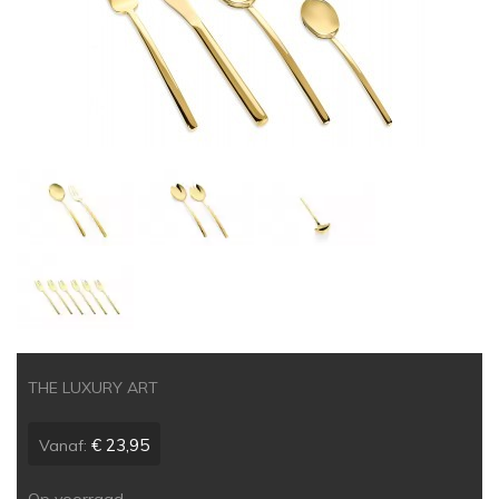
THE LUXURY ART
€ 23,95
Vanaf: