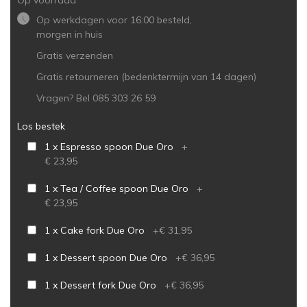
Op voorraad
Op werkdagen voor 16:00 besteld,
morgen in huis
Gratis verzenden
Gratis retourneren (bedenktermijn van 14 dagen)
Vragen? Bel 085 303 26 59
Los bestek
1 x Espresso spoon Due Oro
+
€ 23,95
1 x Tea / Coffee spoon Due Oro
+
€ 23,95
1 x Cake fork Due Oro
+
€ 31,95
1 x Dessert spoon Due Oro
+
€ 36,95
1 x Dessert fork Due Oro
+
€ 36,95