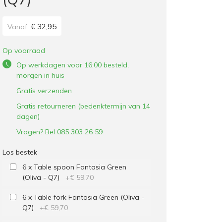
€ 32,95
Vanaf:
Op voorraad
Op werkdagen voor 16:00 besteld,
morgen in huis
Gratis verzenden
Gratis retourneren (bedenktermijn van 14
dagen)
Vragen? Bel 085 303 26 59
Los bestek
6 x Table spoon Fantasia Green
(Oliva - Q7)
+
€ 59,70
6 x Table fork Fantasia Green (Oliva -
Q7)
+
€ 59,70