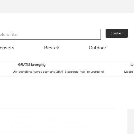
Zoeken
ensets
Bestek
Outdoor
GRATIS bezorging
It
Uw bestelling wordt door ons GRATIS bezorgd, wel zo voordelig!
Mepra 