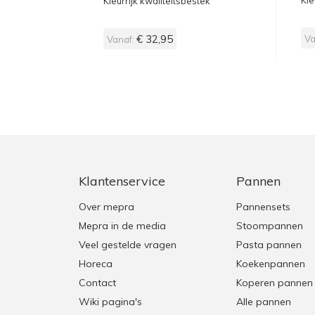
Kle
Kleurrijk kwaliteitsbestek
€ 32,95
Va
Vanaf:
Klantenservice
Pannen
Over mepra
Pannensets
Mepra in de media
Stoompannen
Veel gestelde vragen
Pasta pannen
Horeca
Koekenpannen
Contact
Koperen pannen
Wiki pagina's
Alle pannen