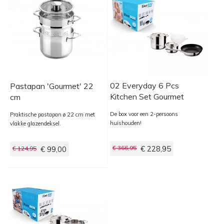
02 Everyday 6 Pcs
Pastapan 'Gourmet' 22
Kitchen Set Gourmet
cm
De box voor een 2-persoons
Praktische pastapan ø 22 cm met
huishouden!
vlakke glazendeksel.
€ 366,95
€ 228,95
€ 124,95
€ 99,00