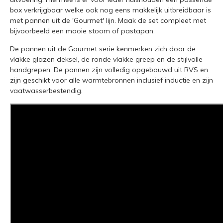
box verkrijgbaar welke ook nog eens makkelijk uitbreidbaar is
met pannen uit de 'Gourmet' lijn. Maak de set compleet met
bijvoorbeeld een mooie stoom of pastapan.
De pannen uit de Gourmet serie kenmerken zich door de
vlakke glazen deksel, de ronde vlakke greep en de stijlvolle
handgrepen. De pannen zijn volledig opgebouwd uit RVS en
zijn geschikt voor alle warmtebronnen inclusief inductie en zijn
vaatwasserbestendig.