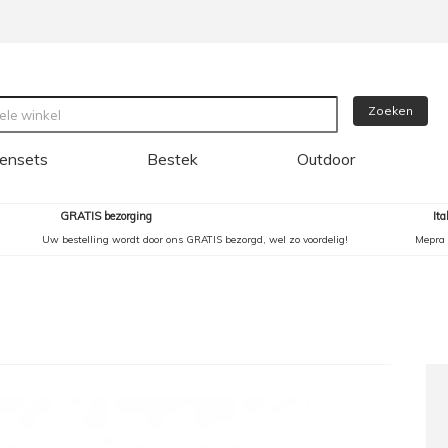
Zoeken
ensets
Bestek
Outdoor
GRATIS bezorging
It
Uw bestelling wordt door ons GRATIS bezorgd, wel zo voordelig!
Mepra 