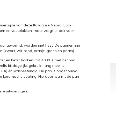
nenzijde van deze Italiaanse Mepra ‘Eco-
ken en vastplakken, maar zorgt er ook voor
raai gevormd, worden niet heet. De pannen zijn
 (zwart, wit, rood, oranje, groen en paars).
rter en heter bakken (tot 400°C), met behoud
lfs bij dagelijks gebruik- lang mee, is
 PFOA) en krasbestendig. De pan is opgebouwd
 de keramische coating. Hierdoor warmt de pan
.
ere uitvoeringen: