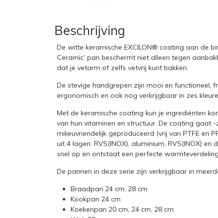
Beschrijving
De witte keramische EXCILON® coating aan de bin
Ceramic’ pan beschermt niet alleen tegen aanbak
dat je vetarm of zelfs vetvrij kunt bakken.
De stevige handgrepen zijn mooi en functioneel, f
ergonomisch en ook nog verkrijgbaar in zes kleuren
Met de keramische coating kun je ingrediënten ko
van hun vitaminen en structuur. De coating gaat -ze
milieuvriendelijk geproduceerd (vrij van PTFE en
uit 4 lagen: RVS(INOX), aluminium, RVS(INOX) en
snel op en ontstaat een perfecte warmteverdeling
De pannen in deze serie zijn verkrijgbaar in meerd
Braadpan 24 cm, 28 cm
Kookpan 24 cm
Koekenpan 20 cm, 24 cm, 28 cm