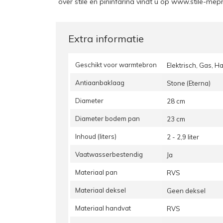
over stile en pininfarina vindt u op
www.stile-mep
Extra informatie
Geschikt voor warmtebron
Elektrisch, Gas, H
Antiaanbaklaag
Stone (Eterna)
Diameter
28 cm
Diameter bodem pan
23 cm
Inhoud (liters)
2 - 2,9 liter
Vaatwasserbestendig
Ja
Materiaal pan
RVS
Materiaal deksel
Geen deksel
Materiaal handvat
RVS