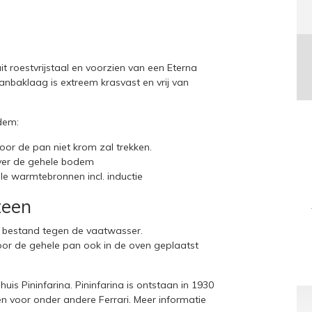
it roestvrijstaal en voorzien van een Eterna
anbaklaag is extreem krasvast en vrij van
dem:
door de pan niet krom zal trekken.
over de gehele bodem
lle warmtebronnen incl. inductie
teen
n bestand tegen de vaatwasser.
oor de gehele pan ook in de oven geplaatst
is Pininfarina. Pininfarina is ontstaan in 1930
n voor onder andere Ferrari. Meer informatie