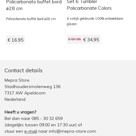
Set 6 Tumbler
Policarbonato buffet bord
Policarbonate Colors
ø28 cm
Mixed
6 vrolijk gekleurde 100% onbreekbare
Policarbonato buffet bord ø28 cm
glazen.
€ 57,95
€ 34,95
€ 16,95
Contact details
Mepra Store
Stadhoudersmolenweg 136
7317 AW Apeldoorn
Nederland
Heeft u vragen?
Bel dan naar 085 - 30 32 659
(dagelijks tussen 09:00 en 17:30 uur)
of
stuur een
e-mail
naar
info@mepra-store.com
.