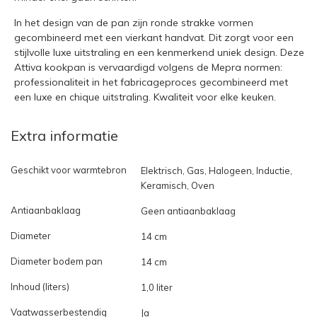
In het design van de pan zijn ronde strakke vormen
gecombineerd met een vierkant handvat. Dit zorgt voor een
stijlvolle luxe uitstraling en een kenmerkend uniek design. Deze
Attiva kookpan is vervaardigd volgens de Mepra normen:
professionaliteit in het fabricageproces gecombineerd met
een luxe en chique uitstraling. Kwaliteit voor elke keuken.
Extra informatie
Geschikt voor warmtebron
Elektrisch, Gas, Halogeen, Inductie,
Keramisch, Oven
Antiaanbaklaag
Geen antiaanbaklaag
Diameter
14 cm
Diameter bodem pan
14 cm
Inhoud (liters)
1,0 liter
Vaatwasserbestendig
Ja