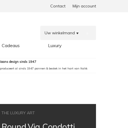
Contact
Mijn account
Uw winkelmand
0
Cadeaus
Luxury
aliaans design sinds 1947
produceert al sinds 1947 pannen & bestek in het hart van Italië.
THE LUXURY ART
Round,Via Condotti