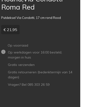
Roma Red
Putdeksel Via Condotti, 17 cm rond Rood
€ 21,95
Op voorraad
Op werkdagen voor 16:00 besteld,
morgen in huis
Gratis verzenden
Gratis retourneren (bedenktermijn van 14
dagen)
Vragen? Bel 085 303 26 59