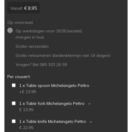
€ 8,95
Vanaf:
Op voorraad
Op werkdagen voor 16:00 besteld,
morgen in huis
Gratis verzenden
Gratis retourneren (bedenktermijn van 14 dagen)
Vragen? Bel 085 303 26 59
Per couvert
1 x Table spoon Michelangelo Peltro
+
€ 13,95
1 x Table fork Michelangelo Peltro
+
€ 13,95
1 x Table knife Michelangelo Peltro
+
€ 22,95