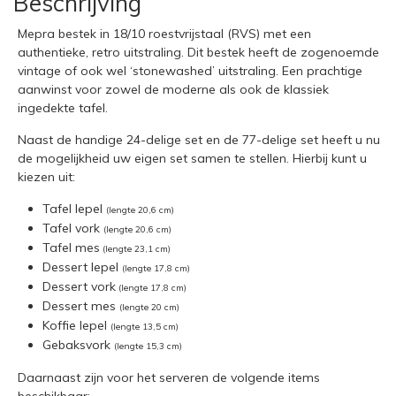
Beschrijving
Mepra bestek in 18/10 roestvrijstaal (RVS) met een
authentieke, retro uitstraling. Dit bestek heeft de zogenoemde
vintage of ook wel ‘stonewashed’ uitstraling. Een prachtige
aanwinst voor zowel de moderne als ook de klassiek
ingedekte tafel.
Naast de handige
24-delige set
en de
77-delige set
heeft u nu
de mogelijkheid uw eigen set samen te stellen. Hierbij kunt u
kiezen uit:
Tafel lepel
(lengte 20,6 cm)
Tafel vork
(lengte 20,6 cm)
Tafel mes
(lengte 23,1 cm)
Dessert lepel
(lengte 17,8 cm)
Dessert vork
(lengte 17,8 cm)
Dessert mes
(lengte 20 cm)
Koffie lepel
(lengte 13,5 cm)
Gebaksvork
(lengte 15,3 cm)
Daarnaast zijn voor het serveren de volgende items
beschikbaar: