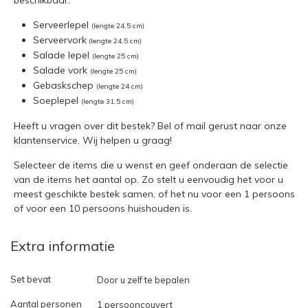
Serveerlepel
(lengte 24,5 cm)
Serveervork
(lengte 24,5 cm)
Salade lepel
(lengte 25 cm)
Salade vork
(lengte 25 cm)
Gebaskschep
(lengte 24 cm)
Soeplepel
(lengte 31,5 cm)
Heeft u vragen over dit bestek?
Bel of mail
gerust naar onze
klantenservice. Wij helpen u graag!
Selecteer de items die u wenst en geef onderaan de selectie
van de items het aantal op. Zo stelt u eenvoudig het voor u
meest geschikte bestek samen, of het nu voor een 1 persoons
of voor een 10 persoons huishouden is.
Extra informatie
Set bevat
Door u zelf te bepalen
Aantal personen
1 persooncouvert