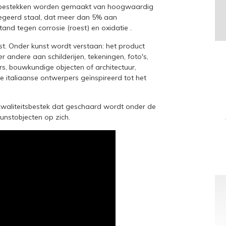
ra bestekken worden gemaakt van hoogwaardig
legeerd staal, dat meer dan 5% aan
tand tegen corrosie (roest) en oxidatie .
nst. Onder kunst wordt verstaan: het product
er andere aan schilderijen, tekeningen, foto's,
, bouwkundige objecten of architectuur,
 de italiaanse ontwerpers geïnspireerd tot het
 kwaliteitsbestek dat geschaard wordt onder de
unstobjecten op zich.