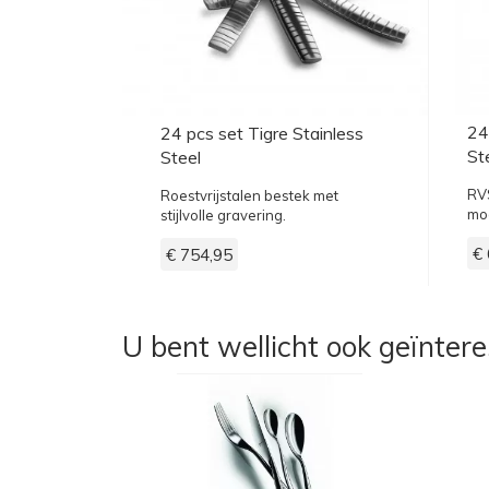
24
24 pcs set Tigre Stainless
St
Steel
RVS
Roestvrijstalen bestek met
mo
stijlvolle gravering.
€
€ 754,95
U bent wellicht ook geïnter