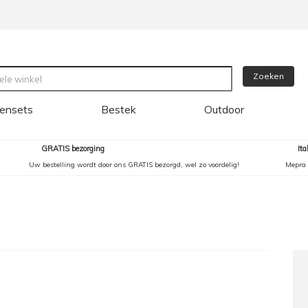
Zoeken
ensets
Bestek
Outdoor
GRATIS bezorging
It
Uw bestelling wordt door ons GRATIS bezorgd, wel zo voordelig!
Mepra 