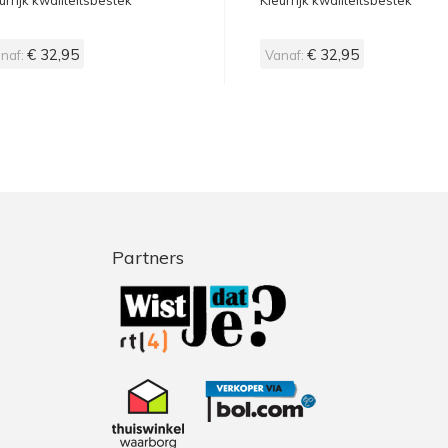
urrijk kwaliteitsbestek
Kleurrijk kwaliteitsbestek
€ 32,95
€ 32,95
naf:
Vanaf:
Partners