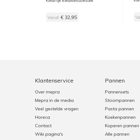
Kle
Kleurrijk kwaliteitsbestek
€ 32,95
Va
Vanaf:
Klantenservice
Pannen
Over mepra
Pannensets
Mepra in de media
Stoompannen
Veel gestelde vragen
Pasta pannen
Horeca
Koekenpannen
Contact
Koperen pannen
Wiki pagina's
Alle pannen