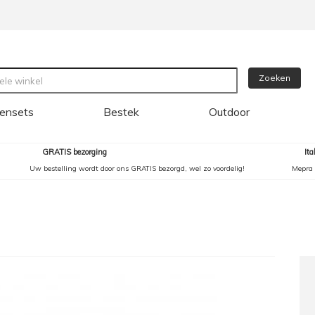
Zoeken
ensets
Bestek
Outdoor
GRATIS bezorging
It
Uw bestelling wordt door ons GRATIS bezorgd, wel zo voordelig!
Mepra 