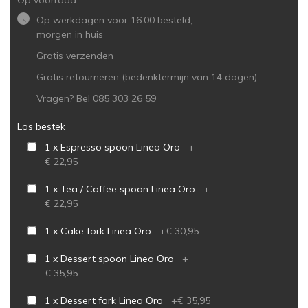
Op voorraad
Op werkdagen voor 16:00 besteld,
morgen in huis
Gratis verzenden
Gratis retourneren (bedenktermijn van 14 dagen)
Vragen? Bel 085 303 26 59
Los bestek
1 x Espresso spoon Linea Oro
+
€ 22,95
1 x Tea / Coffee spoon Linea Oro
+
€ 22,95
1 x Cake fork Linea Oro
+
€ 30,95
1 x Dessert spoon Linea Oro
+
€ 35,95
1 x Dessert fork Linea Oro
+
€ 35,95