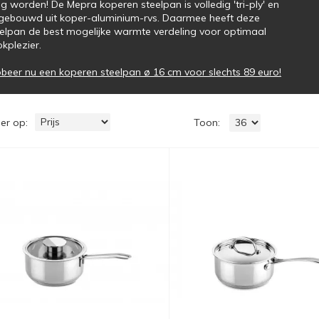
 worden! De Mepra koperen steelpan is volledig 'tri-ply' en
gebouwd uit koper-aluminium-rvs. Daarmee heeft deze
elpan de best mogelijke warmte verdeling voor optimaal
kplezier.
beer nu een koperen steelpan ø 16 cm voor slechts 89 euro!
er op
Toon