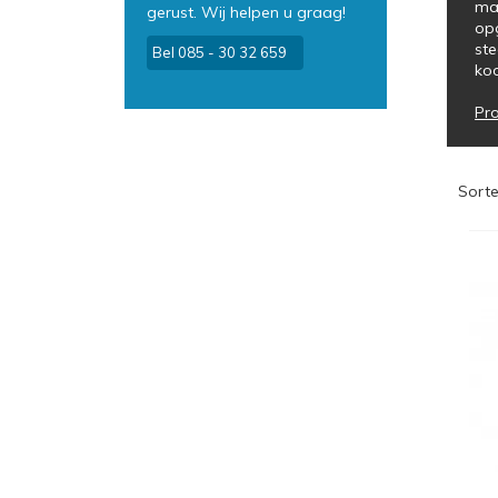
mag
gerust. Wij helpen u graag!
op
ste
Bel 085 - 30 32 659
koo
Pro
Sorte