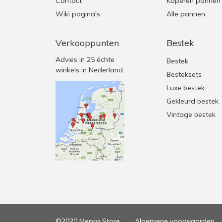
Contact
Koperen pannen
Wiki pagina's
Alle pannen
Verkooppunten
Bestek
Advies in 25 échte
Bestek
winkels in Nederland.
Besteksets
Luxe bestek
Gekleurd bestek
Vintage bestek
©2020 Mepra Store
Algemene voorwaarden