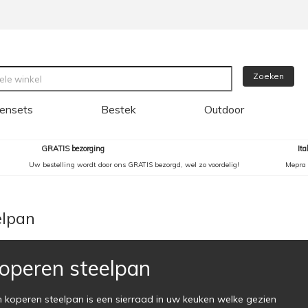
Zoeken
ensets
Bestek
Outdoor
GRATIS bezorging
It
Uw bestelling wordt door ons GRATIS bezorgd, wel zo voordelig!
Mepra 
elpan
operen steelpan
 koperen steelpan is een sierraad in uw keuken welke gezien