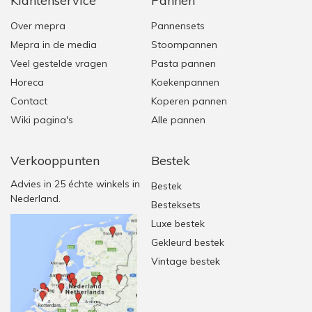
Klantenservice
Pannen
Over mepra
Pannensets
Mepra in de media
Stoompannen
Veel gestelde vragen
Pasta pannen
Horeca
Koekenpannen
Contact
Koperen pannen
Wiki pagina's
Alle pannen
Verkooppunten
Bestek
Advies in 25 échte winkels in
Bestek
Nederland.
Besteksets
Luxe bestek
Gekleurd bestek
Vintage bestek