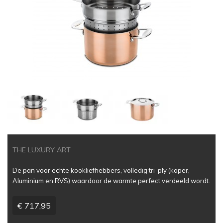
THE LUXURY ART
De pan voor echte kookliefhebbers, volledig tri-ply (koper,
Aluminium en RVS) waardoor de warmte perfect verdeeld wordt.
€ 717,95