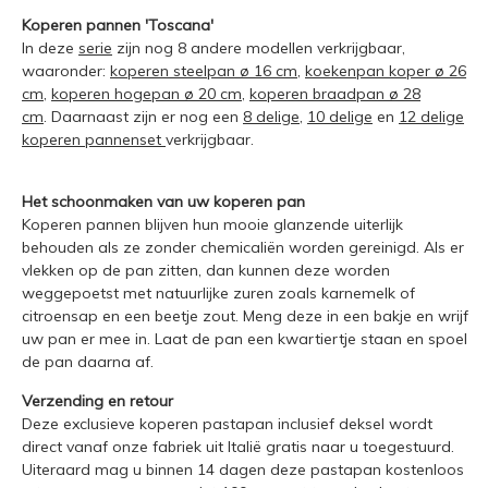
Koperen pannen 'Toscana'
In deze
serie
zijn nog 8 andere modellen verkrijgbaar,
waaronder:
koperen steelpan ø 16 cm
,
koekenpan koper ø 26
cm
,
koperen hogepan ø 20 cm
,
koperen braadpan ø 28
cm
. Daarnaast zijn er nog een
8 delige
,
10 delige
en
12 delige
koperen pannenset
verkrijgbaar.
Het schoonmaken van uw koperen pan
Koperen pannen blijven hun mooie glanzende uiterlijk
behouden als ze zonder chemicaliën worden gereinigd. Als er
vlekken op de pan zitten, dan kunnen deze worden
weggepoetst met natuurlijke zuren zoals karnemelk of
citroensap en een beetje zout. Meng deze in een bakje en wrijf
uw pan er mee in. Laat de pan een kwartiertje staan en spoel
de pan daarna af.
Verzending en retour
Deze exclusieve koperen pastapan inclusief deksel wordt
direct vanaf onze fabriek uit Italië gratis naar u toegestuurd.
Uiteraard mag u binnen 14 dagen deze pastapan kostenloos