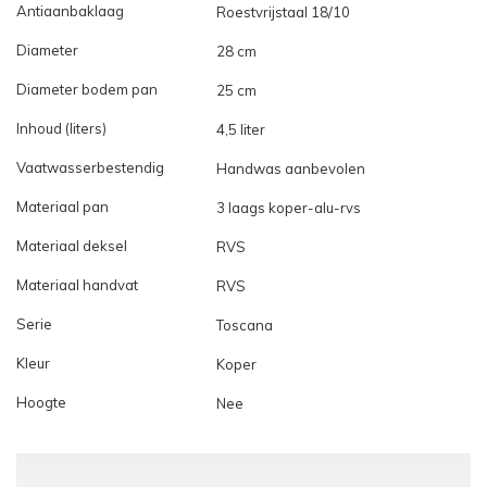
Antiaanbaklaag
Roestvrijstaal 18/10
Diameter
28 cm
Diameter bodem pan
25 cm
Inhoud (liters)
4,5 liter
Vaatwasserbestendig
Handwas aanbevolen
Materiaal pan
3 laags koper-alu-rvs
Materiaal deksel
RVS
Materiaal handvat
RVS
Serie
Toscana
Kleur
Koper
Hoogte
Nee